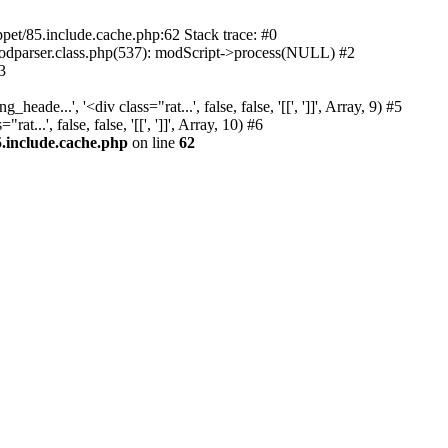
et/85.include.cache.php:62 Stack trace: #0
odparser.class.php(537): modScript->process(NULL) #2
3
.', '<div class="rat...', false, false, '[[', ']]', Array, 9) #5
', false, false, '[[', ']]', Array, 10) #6
.include.cache.php
on line
62