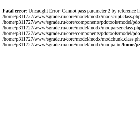
Fatal error
: Uncaught Error: Cannot pass parameter 2 by reference 
/home/p311727/www/sgrade.ru/core/model/modx/modscript.class.php
/home/p311727/www/sgrade.ru/core/components/pdotools/model/pdoto
/home/p311727/www/sgrade.ru/core/model/modx/modparser.class.php(
/home/p311727/www/sgrade.ru/core/components/pdotools/model/pdotools/p
/home/p311727/www/sgrade.ru/core/model/modx/modchunk.class.php(116): 
/home/p311727/www/sgrade.ru/core/model/modx/modpa in
/home/p3