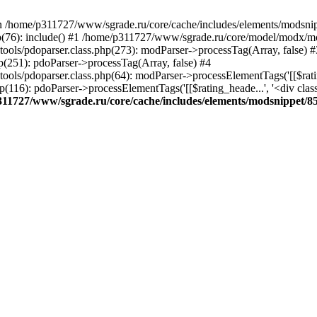
in /home/p311727/www/sgrade.ru/core/cache/includes/elements/modsnipp
(76): include() #1 /home/p311727/www/sgrade.ru/core/model/modx/m
ols/pdoparser.class.php(273): modParser->processTag(Array, false) #
251): pdoParser->processTag(Array, false) #4
doparser.class.php(64): modParser->processElementTags('[[$rating_heade..
pdoParser->processElementTags('[[$rating_heade...', '<div class="rat...
11727/www/sgrade.ru/core/cache/includes/elements/modsnippet/85